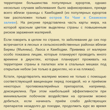
территории большинства популярных курортов, однако
несколько случаев заболевания было зафиксировано, прежде
всего вблизи границы с Камбоджей (из популярных курортов
там расположен только
остров Ко Чанг в Сиамском
заливе
). На рисунке представлена часть карты мира, на
которой красным цветом выделены страны с повышенным
риском заражения малярией.
Если говорить в целом по стране, то заболевание до сих пор
встречается в лесных и сельскохозяйственных районах вблизи
Бирмы (Мьянмы), Лаоса и Камбоджи. Прививка от малярии
особо показана лицам, которые планируют проводить много
времени в джунглях, которые планируют проживать на
территории страны в палатках или в спальных мешках под
открытым небом (не только в джунглях, но и на пляжах).
Кстати, предотвратить малярию можно не только с помощью
соответствующей вакцинации перед поездкой, но и приёмом
некоторых противомалярийных препаратов, например,
доксициклина. При этом наибольшей эффективности при
минимальном побочном воздействии на организм можно
добиться, если начинать приём слабо действующих
препаратов незадолго до поездки, продолжить курс во время