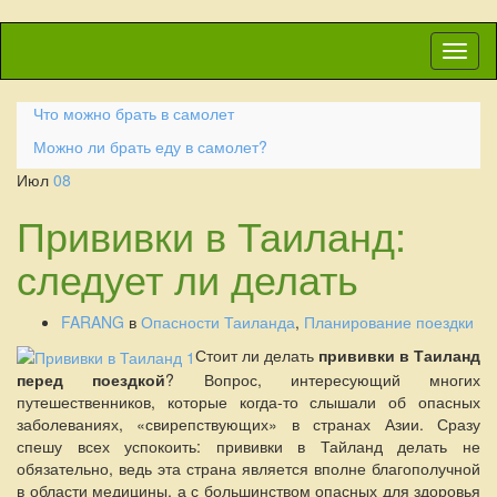
Вкл/
выкл
навиг
Что можно брать в самолет
Можно ли брать еду в самолет?
Июл
08
Прививки в Таиланд:
следует ли делать
FARANG
в
Опасности Таиланда
,
Планирование поездки
Стоит ли делать
прививки в Таиланд
перед поездкой
? Вопрос, интересующий многих
путешественников, которые когда-то слышали об опасных
заболеваниях, «свирепствующих» в странах Азии. Сразу
спешу всех успокоить: прививки в Тайланд делать не
обязательно, ведь эта страна является вполне благополучной
в области медицины, а с большинством опасных для здоровья