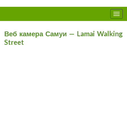
Вкл/
выкл
нави
Веб камера Самуи — Lamai Walking
Street