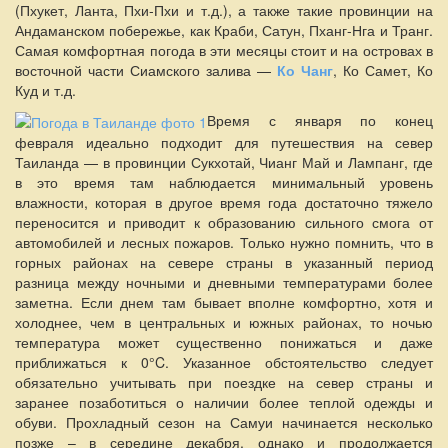
(Пхукет, Ланта, Пхи-Пхи и т.д.), а также такие провинции на
Андаманском побережье, как Краби, Сатун, Пханг-Нга и Транг.
Самая комфортная погода в эти месяцы стоит и на островах в
восточной части Сиамского залива —
Ко Чанг
, Ко Самет, Ко
Куд и т.д.
Время с января по конец
февраля идеально подходит для путешествия на север
Таиланда — в провинции Сукхотай, Чианг Май и Лампанг, где
в это время там наблюдается минимальный уровень
влажности, которая в другое время года достаточно тяжело
переносится и приводит к образованию сильного смога от
автомобилей и лесных пожаров. Только нужно помнить, что в
горных районах на севере страны в указанный период
разница между ночными и дневными температурами более
заметна. Если днем там бывает вполне комфортно, хотя и
холоднее, чем в центральных и южных районах, то ночью
температура может существенно понижаться и даже
приближаться к 0°C. Указанное обстоятельство следует
обязательно учитывать при поездке на север страны и
заранее позаботиться о наличии более теплой одежды и
обуви. Прохладный сезон на Самуи начинается несколько
позже – в середине декабря, однако и продолжается