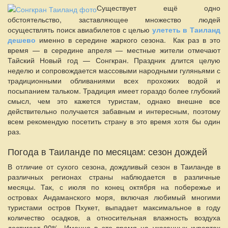
Существует ещё одно
обстоятельство, заставляющее множество людей
осуществлять поиск авиабилетов с целью
улететь в Таиланд
дешево
именно в середине жаркого сезона. Как раз в это
время — в середине апреля — местные жители отмечают
Тайский Новый год — Сонгкран. Праздник длится целую
неделю и сопровождается массовыми народными гуляньями с
традиционными обливаниями всех прохожих водой и
посыпанием тальком. Традиция имеет гораздо более глубокий
смысл, чем это кажется туристам, однако внешне все
действительно получается забавным и интересным, поэтому
всем рекомендую посетить страну в это время хотя бы один
раз.
Погода в Таиланде по месяцам: сезон дождей
В отличие от сухого сезона, дождливый сезон в Таиланде в
различных регионах страны наблюдается в различные
месяцы. Так, с июля по конец октября на побережье и
островах Андаманского моря, включая любимый многими
туристами остров Пхукет, выпадает максимальное в году
количество осадков, а относительная влажность воздуха
достигает 90%. Именно в это время на указанных курортах