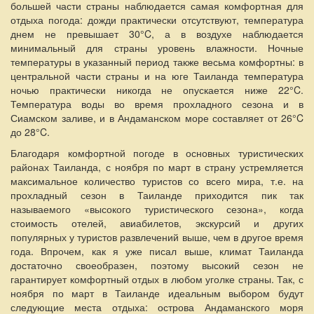
большей части страны наблюдается самая комфортная для
отдыха погода: дожди практически отсутствуют, температура
днем не превышает 30°C, а в воздухе наблюдается
минимальный для страны уровень влажности. Ночные
температуры в указанный период также весьма комфортны: в
центральной части страны и на юге Таиланда температура
ночью практически никогда не опускается ниже 22°C.
Температура воды во время прохладного сезона и в
Сиамском заливе, и в Андаманском море составляет от 26°C
до 28°C.
Благодаря комфортной погоде в основных туристических
районах Таиланда, с ноября по март в страну устремляется
максимальное количество туристов со всего мира, т.е. на
прохладный сезон в Таиланде приходится пик так
называемого «высокого туристического сезона», когда
стоимость отелей, авиабилетов, экскурсий и других
популярных у туристов развлечений выше, чем в другое время
года. Впрочем, как я уже писал выше, климат Таиланда
достаточно своеобразен, поэтому высокий сезон не
гарантирует комфортный отдых в любом уголке страны. Так, с
ноября по март в Таиланде идеальным выбором будут
следующие места отдыха: острова Андаманского моря