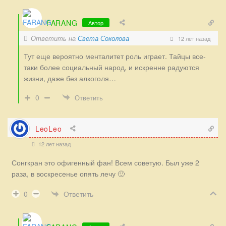
FARANG
Автор
Ответить на
Света Соколова
12 лет назад
Тут еще вероятно менталитет роль играет. Тайцы все-
таки более социальный народ, и искренне радуются
жизни, даже без алкоголя…
0
Ответить
LeoLeo
12 лет назад
Сонгкран это офигенный фан! Всем советую. Был уже 2
раза, в воскресенье опять лечу 🙂
Ответить
0