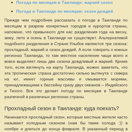
Погода по месяцам в Таиланде: жаркий сезон
Погода в Таиланде по месяцам: сезон дождей
Прежде чем подробнее рассказать о погоде в Таиланде по
месяцам в разрезе конкретных городов и курортов страны,
напомню, что привычного для нас разделения года на весну,
зиму, лето и осень в Таиланде не существует. Альтернативой
подобного разделения в Стране Улыбок являются три сезона:
прохладный, жаркий и сезон дождей. А если говорить о южных
регионах Таиланда, то там местное население чаще всего и
вовсе выделяет лишь два сезона дождливый и жаркий. Кроме
того, если взглянуть на карту Таиланда, можно заметить, что
эта тропическая страна достаточно сильно вытянута с севера
на юг, имеет горные массивы и омывается морями,
принадлежащими к бассейну сразу двух океанов – Индийского
и Тихого. Все это делает погоду по месяцам в Таиланде
различной в различных регионах страны.
Прохладный сезон в Таиланде: куда поехать?
Начинается прохладный сезон, которые местные жители часто
называют холодным сезоном (нам бы такие холода :)) в
ноябре и длиться до конца февраля. В указанный период в