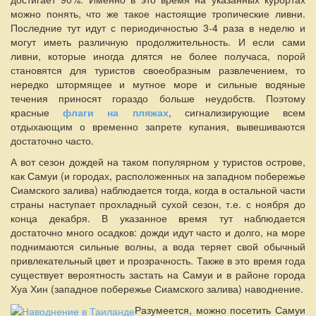
можно понять, что же такое настоящие тропические ливни.
Последние тут идут с периодичностью 3-4 раза в неделю и
могут иметь различную продолжительность. И если сами
ливни, которые иногда длятся не более получаса, порой
становятся для туристов своеобразным развлечением, то
нередко штормящее и мутное море и сильные водяные
течения приносят гораздо больше неудобств. Поэтому
красные
флаги на пляжах
, сигнализирующие всем
отдыхающим о временно запрете купания, вывешиваются
достаточно часто.
А вот сезон дождей на таком популярном у туристов острове,
как Самуи (и городах, расположенных на западном побережье
Сиамского залива) наблюдается тогда, когда в остальной части
страны наступает прохладный сухой сезон, т.е. с ноября до
конца декабря. В указанное время тут наблюдается
достаточно много осадков: дожди идут часто и долго, на море
поднимаются сильные волны, а вода теряет свой обычный
привлекательный цвет и прозрачность. Также в это время года
существует вероятность застать на Самуи и в районе города
Хуа Хин (западное побережье Сиамского залива) наводнение.
Разумеется, можно посетить Самуи