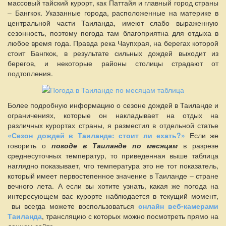
массовый тайский курорт, как Паттайя и главный город страны
– Бангкок. Указанные города, расположенные на материке в
центральной части Таиланда, имеют слабо выраженную
сезонность, поэтому погода там благоприятна для отдыха в
любое время года. Правда река Чаупхрая, на берегах которой
стоит Бангкок, в результате сильных дождей выходит из
берегов, и некоторые районы столицы страдают от
подтопления.
Более подробную информацию о сезоне дождей в Таиланде и
ограничениях, которые он накладывает на отдых на
различных курортах страны, я разместил в отдельной статье
«Сезон дождей в Таиланде: стоит ли ехать?»
Если же
говорить о
погоде в Таиланде по месяцам
в разрезе
среднесуточных температур, то приведенная выше таблица
наглядно показывает, что температура это не тот показатель,
который имеет первостепенное значение в Таиланде – стране
вечного лета. А если вы хотите узнать, какая же погода на
интересующем вас курорте наблюдается в текущий момент,
вы всегда можете воспользоваться
онлайн веб-камерами
Таиланда
, трансляцию с которых можно посмотреть прямо на
данном сайте.