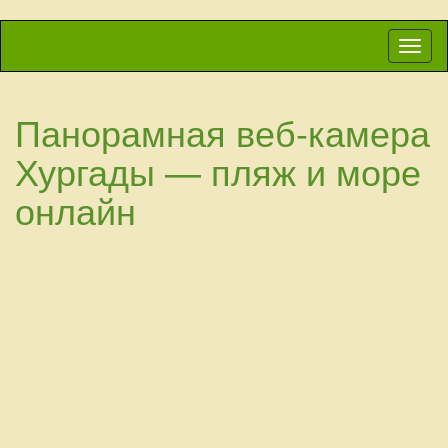
Вкл/
выкл
навиг
Панорамная веб-камера
Хургады — пляж и море
онлайн