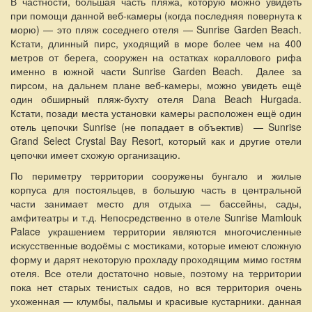
В частности, большая часть пляжа, которую можно увидеть
при помощи данной веб-камеры (когда последняя повернута к
морю) — это пляж соседнего отеля — Sunrise Garden Beach.
Кстати, длинный пирс, уходящий в море более чем на 400
метров от берега, сооружен на остатках кораллового рифа
именно в южной части Sunrise Garden Beach. Далее за
пирсом, на дальнем плане веб-камеры, можно увидеть ещё
один обширный пляж-бухту отеля Dana Beach Hurgada.
Кстати, позади места установки камеры расположен ещё один
отель цепочки Sunrise (не попадает в объектив) — Sunrise
Grand Select Crystal Bay Resort, который как и другие отели
цепочки имеет схожую организацию.
По периметру территории сооружены бунгало и жилые
корпуса для постояльцев, в большую часть в центральной
части занимает место для отдыха — бассейны, сады,
амфитеатры и т.д. Непосредственно в отеле Sunrise Mamlouk
Palace украшением территории являются многочисленные
искусственные водоёмы с мостиками, которые имеют сложную
форму и дарят некоторую прохладу проходящим мимо гостям
отеля. Все отели достаточно новые, поэтому на территории
пока нет старых тенистых садов, но вся территория очень
ухоженная — клумбы, пальмы и красивые кустарники. данная